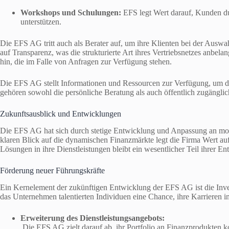
Workshops und Schulungen:
EFS legt Wert darauf, Kunden d
unterstützen.
Die EFS AG tritt auch als Berater auf, um ihre Klienten bei der Auswa
auf Transparenz, was die strukturierte Art ihres Vertriebsnetzes anbela
hin, die im Falle von Anfragen zur Verfügung stehen.
Die EFS AG stellt Informationen und Ressourcen zur Verfügung, um die
gehören sowohl die persönliche Beratung als auch öffentlich zugänglic
Zukunftsausblick und Entwicklungen
Die EFS AG hat sich durch stetige Entwicklung und Anpassung an mode
klaren Blick auf die dynamischen Finanzmärkte legt die Firma Wert au
Lösungen in ihre Dienstleistungen bleibt ein wesentlicher Teil ihrer En
Förderung neuer Führungskräfte
Ein Kernelement der zukünftigen Entwicklung der EFS AG ist die Inve
das Unternehmen talentierten Individuen eine Chance, ihre Karrieren im
Erweiterung des Dienstleistungsangebots:
Die EFS AG zielt darauf ab, ihr Portfolio an Finanzprodukten kont