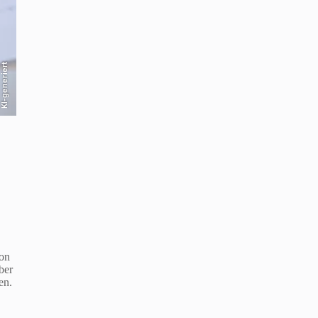
KI-generiert
von
ber
en.