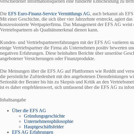
verschiedener Informationsquellen eine fundierte Entscheidung zu treff
Die
EFS Euro-Finanz-Service Vermittlungs AG
, auch bekannt als EFS 
Mit einer Geschichte, die sich über vier Jahrzehnte erstreckt, agiert 
konzessionierte Wertpapierfirma. Das Management der EFS AG weist e
Vertriebspartnern als Qualitätsmerkmal dienen kann.
Kunden- und Vertriebspartnererfahrungen mit der EFS AG variieren sta
einige Vertriebspartner die Firma als Unternehmen positiv bewerten u
negativen Erfahrungen. Diese beinhalten Berichte über unseriöse Gesch
angebotener Versicherungen oder Finanzprodukte.
Die Meinungen über die EFS AG auf Plattformen wie Reddit und versc
die persönliche Zufriedenheit mit den angebotenen Dienstleistungen wi
Seriosität der Berater bis hin zu Skepsis und Kritik an den Vertriebs
ist es daher empfehlenswert, sich umfassend über die EFS AG zu info
Inhaltsangabe
Über die EFS AG
Gründungsgeschichte
Unternehmensphilosophie
Hauptgeschäftsfelder
EFS AG Erfahrungen