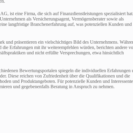
en.
AG, ist eine Firma, die sich auf Finanzdienstleistungen spezialisiert hat
das Unternehmen als Versicherungsagent, Vermögensberater sowie als
ine langfristige Branchenerfahrung auf, was potenziellen Kunden und
rk und präsentieren ein vielschichtiges Bild des Unternehmens. Währe
nd die Erfahrungen mit ihr weiterempfehlen würden, berichten andere v
äftspraktiken und nicht erfüllte Versprechungen, etwa hinsichtlich
hiedenen Bewertungsportalen spiegeln die individuellen Erfahrungen 
der. Diese reichen von Zufriedenheit über die Qualifikationen und die
methoden und Produktangeboten. Für potenzielle Kunden und Interessent
rmieren und gegebenenfalls Beratung in Anspruch zu nehmen.