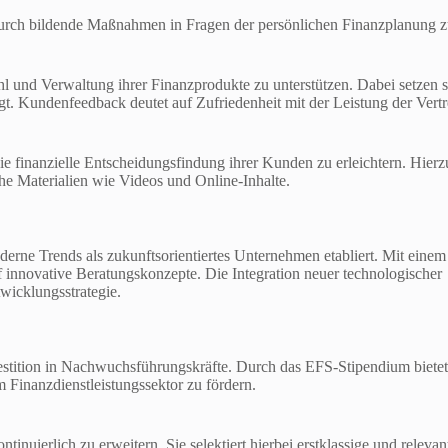
urch bildende Maßnahmen in Fragen der persönlichen Finanzplanung 
hl und Verwaltung ihrer Finanzprodukte zu unterstützen. Dabei setzen s
ngt. Kundenfeedback deutet auf Zufriedenheit mit der Leistung der Vertr
 finanzielle Entscheidungsfindung ihrer Kunden zu erleichtern. Hierz
he Materialien wie Videos und Online-Inhalte.
rne Trends als zukunftsorientiertes Unternehmen etabliert. Mit einem
f innovative Beratungskonzepte. Die Integration neuer technologischer
twicklungsstrategie.
stition in Nachwuchsführungskräfte. Durch das EFS-Stipendium bietet
 Finanzdienstleistungssektor zu fördern.
inuierlich zu erweitern. Sie selektiert hierbei erstklassige und relevan