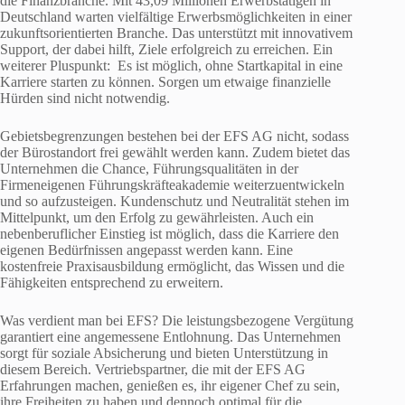
die Finanzbranche. Mit 43,09 Millionen Erwerbstätigen in
Deutschland warten vielfältige Erwerbsmöglichkeiten in einer
zukunftsorientierten Branche. Das unterstützt mit innovativem
Support, der dabei hilft, Ziele erfolgreich zu erreichen. Ein
weiterer Pluspunkt: Es ist möglich, ohne Startkapital in eine
Karriere starten zu können. Sorgen um etwaige finanzielle
Hürden sind nicht notwendig.
Gebietsbegrenzungen bestehen bei der EFS AG nicht, sodass
der Bürostandort frei gewählt werden kann. Zudem bietet das
Unternehmen die Chance, Führungsqualitäten in der
Firmeneigenen Führungskräfteakademie weiterzuentwickeln
und so aufzusteigen. Kundenschutz und Neutralität stehen im
Mittelpunkt, um den Erfolg zu gewährleisten. Auch ein
nebenberuflicher Einstieg ist möglich, dass die Karriere den
eigenen Bedürfnissen angepasst werden kann. Eine
kostenfreie Praxisausbildung ermöglicht, das Wissen und die
Fähigkeiten entsprechend zu erweitern.
Was verdient man bei EFS? Die leistungsbezogene Vergütung
garantiert eine angemessene Entlohnung. Das Unternehmen
sorgt für soziale Absicherung und bieten Unterstützung in
diesem Bereich. Vertriebspartner, die mit der EFS AG
Erfahrungen machen, genießen es, ihr eigener Chef zu sein,
ihre Freiheiten zu haben und dennoch optimal für die