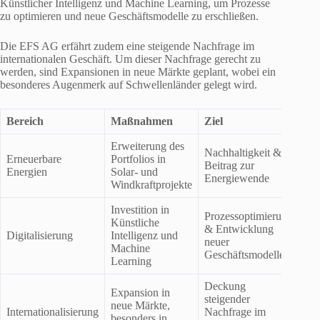
Künstlicher Intelligenz und Machine Learning, um Prozesse
zu optimieren und neue Geschäftsmodelle zu erschließen.
Die EFS AG erfährt zudem eine steigende Nachfrage im
internationalen Geschäft. Um dieser Nachfrage gerecht zu
werden, sind Expansionen in neue Märkte geplant, wobei ein
besonderes Augenmerk auf Schwellenländer gelegt wird.
Bereich
Maßnahmen
Ziel
Erweiterung des
Nachhaltigkeit &
Erneuerbare
Portfolios in
Beitrag zur
Energien
Solar- und
Energiewende
Windkraftprojekte
Investition in
Prozessoptimierung
Künstliche
& Entwicklung
Digitalisierung
Intelligenz und
neuer
Machine
Geschäftsmodelle
Learning
Deckung
Expansion in
steigender
neue Märkte,
Internationalisierung
Nachfrage im
besonders in